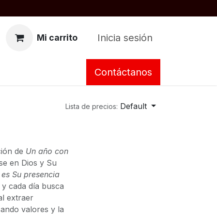
Inicia sesión
Mi carrito
Contáctanos
Default
Lista de precios:
ción de
Un año con
rse en Dios y Su
 es Su presencia
 y cada día busca
al extraer
cando valores y la