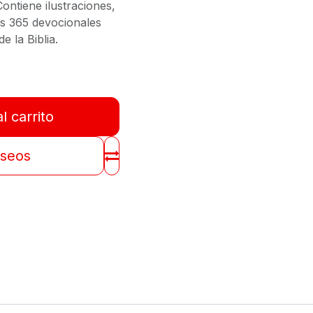
Contiene ilustraciones,
os 365 devocionales
e la Biblia.
l carrito
eseos