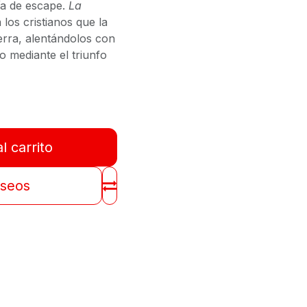
ía de escape.
La
 los cristianos que la
erra, alentándolos con
o mediante el triunfo
l carrito
eseos