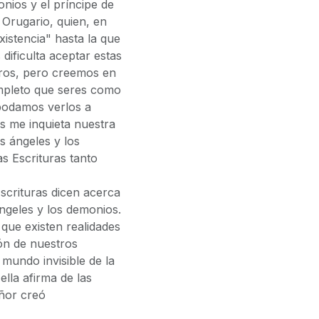
onios y el príncipe de
Orugario, quien, en
istencia" hasta la que
 dificulta aceptar estas
tros, pero creemos en
mpleto que seres como
 podamos verlos a
s me inquieta nuestra
os ángeles y los
s Escrituras tanto
Escrituras dicen acerca
 ángeles y los demonios.
ue existen realidades
ión de nuestros
mundo invisible de la
lla afirma de las
eñor creó