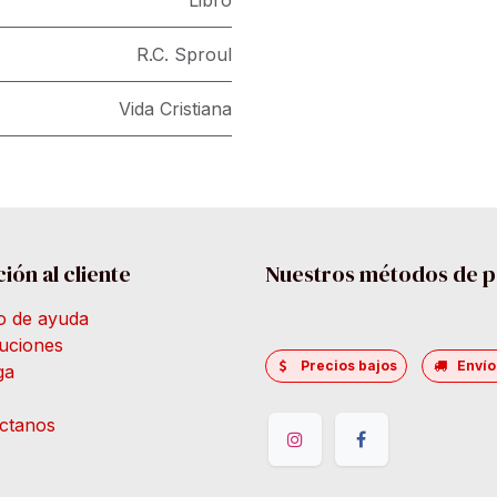
Libro
R.C. Sproul
Vida Cristiana
ión al cliente
Nuestros métodos de 
o de ayuda
uciones
Precios bajos
Envío
ga
ctanos