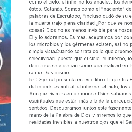
como el cielo, el infierno,los ángeles, los dem
éstos, Satanás. Somos como el "paciente" de 
palabras de Escrutopo, "incluso dudó de su ex
la muerte trajo plena claridad.¿Por qué se nos
cosas? Dios no es menos invisible para noso
Él y lo adoramos. Es más, aceptamos por co
los microbios y los gérmenes existen, así no
simple vista.Cuando se trata de lo que creemo
selectividad, puesto que el cielo, el infierno, l
demonios se enseñan como una realidad en la
como Dios mismo.
R.C. Sproul presenta en este libro lo que las 
del mundo espiritual: el infierno, el cielo, los
Aunque vivimos en un mundo físico,sabemos q
espirituales que están más allá de la percepc
sentidos. Descubramos juntos este fascinante 
mano de la Palabra de Dios y miremos lo que e
realidades invisibles a nuestros ojos que el S