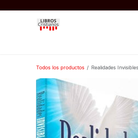
Ir al contenido
Inicio
Biblias
Libros
Niños
Todos los productos
Realidades Invisible