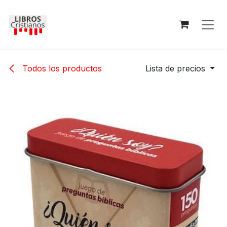
Ir al contenido
Todos los productos
Lista de precios