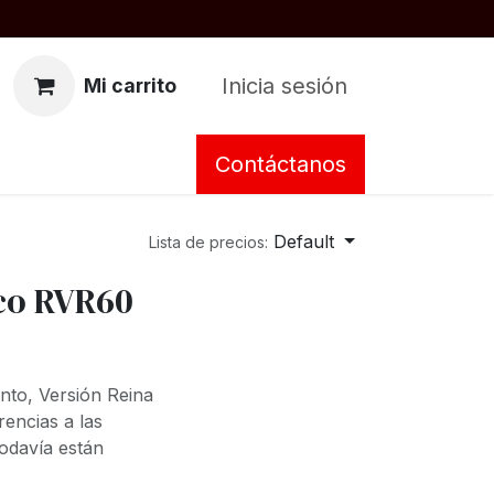
Inicia sesión
Mi carrito
Contáctanos
Default
Lista de precios:
co RVR60
nto, Versión Reina
rencias a las
todavía están