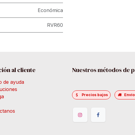
Económica
RVR60
ión al cliente
Nuestros métodos de 
o de ayuda
uciones
Precios bajos
Envío
ga
ctanos