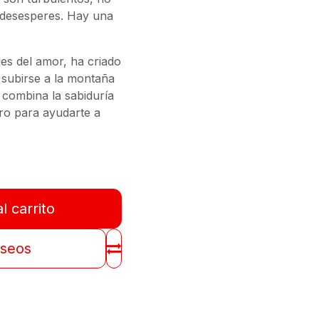
o desesperes. Hay una
jes del amor
, ha criado
s subirse a la montaña
 combina la sabiduría
ro para ayudarte a
l carrito
eseos