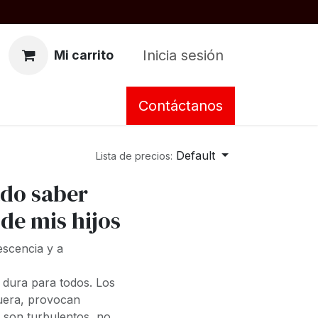
Inicia sesión
Mi carrito
Contáctanos
Default
Lista de precios:
ado saber
 de mis hijos
escencia y a
s dura para todos. Los
fuera, provocan
a son turbulentos, no