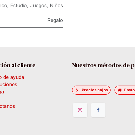
lico
,
Estudio
,
Juegos
,
Niños
Regalo
ión al cliente
Nuestros métodos de 
o de ayuda
uciones
Precios bajos
Envío
ga
ctanos