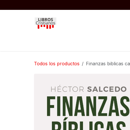
Ir al contenido
Inicio
Biblias
Libros
Niños
Todos los productos
Finanzas biblicas c