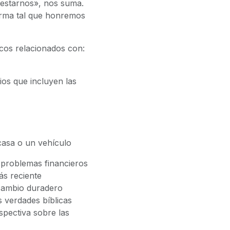
restarnos», nos suma.
orma tal que honremos
icos relacionados con:
os que incluyen las
casa o un vehículo
 problemas financieros
ás reciente
 cambio duradero
s verdades bíblicas
spectiva sobre las