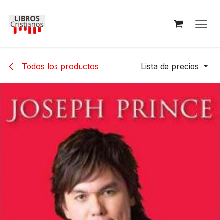
Ir al contenido
Todos los productos
Lista de precios