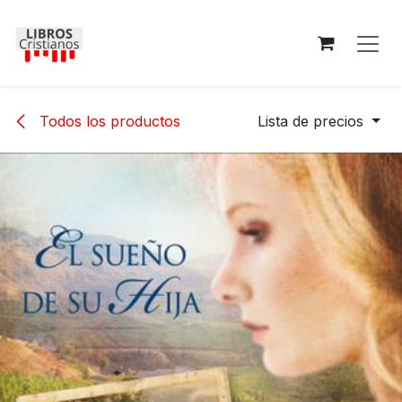
Ir al contenido
Todos los productos
Lista de precios