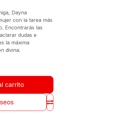
Amiga, Dayna
mujer con la tarea más
to. Encontrarás las
aclarar dudas e
res la máxima
ón divina.
l carrito
eseos