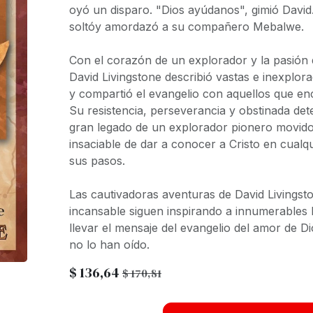
oyó un disparo. "Dios ayúdanos", gimió David.
soltóy amordazó a su compañero Mebalwe.
Con el corazón de un explorador y la pasión 
David Livingstone describió vastas e inexplor
y compartió el evangelio con aquellos que en
Su resistencia, perseverancia y obstinada det
gran legado de un explorador pionero movid
insaciable de dar a conocer a Cristo en cualqu
sus pasos.
Las cautivadoras aventuras de David Livingst
incansable siguen inspirando a innumerables
llevar el mensaje del evangelio del amor de D
no lo han oído.
$
136,64
$
170,81