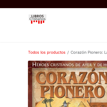
Ir al contenido
Inicio
Biblias
Libros
Niños
Todos los productos
Corazón Pionero: La