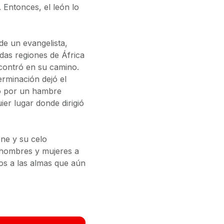
 Entonces, el león lo
de un evangelista,
adas regiones de África
contró en su camino.
erminación dejó el
o por un hambre
ier lugar donde dirigió
one y su celo
 hombres y mujeres a
ios a las almas que aún