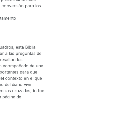
 conversión para los
stamento
adros, esta Biblia
er a las preguntas de
 resaltan los
o va acompañado de una
mportantes para que
el contexto en el que
io del diario vivir
encias cruzadas, índice
a página de