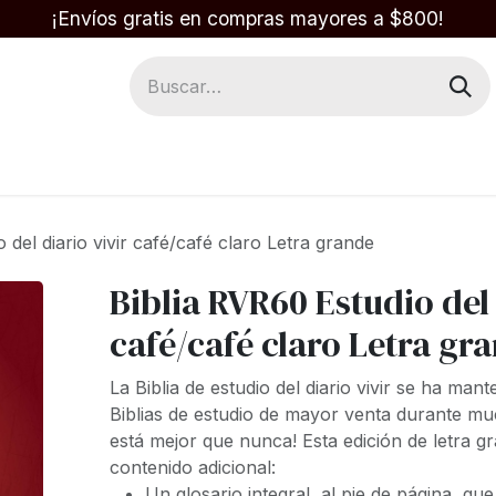
¡Envíos gratis en compras mayores a $800!
Regalos
Respuestas en la Biblia
 del diario vivir café/café claro Letra grande
Biblia RVR60 Estudio del 
café/café claro Letra gr
L
a
Biblia de estudio del diario vivir
se ha mante
Biblias de estudio de mayor venta durante mu
está mejor que nunca! Esta edición de letra g
contenido adicional:
Un glosario integral, al pie de página, q