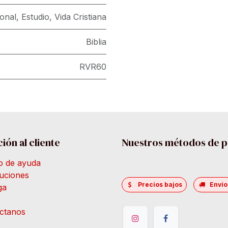
onal
,
Estudio
,
Vida Cristiana
Biblia
RVR60
ión al cliente
Nuestros métodos de 
o de ayuda
uciones
Precios bajos
Envío
ga
ctanos