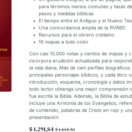
para términos menos comunes y tasas de
pesos y medidas bíblicas
El tiempo entre el Antiguo y el Nuevo Te
Una concordancia amplia de la RVR60
Recursos para el obrero cristiano
16 mapas a todo color
Con casi 10.000 notas y cientos de mapas y cu
incorpora erudición actualizada para respond
la vida diaria. Más de cien perfiles biográficos
principales personajes bíblicos, y cada libr
introducción, esquema, cronología y datos i
todo lector obtenga una mejor comprensión d
fue escrita la Biblia. Además, la
Biblia de estud
incluye una Armonía de los Evangelios, refer
de contenido, palabras de Cristo en rojo y un
presentación.
$
1.291,84
$
1.614,81