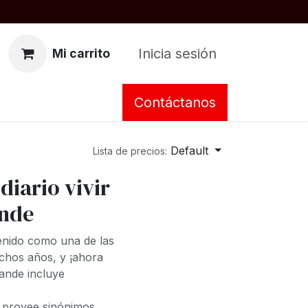
Inicia sesión
Mi carrito
Contáctanos
Default
Lista de precios:
diario vivir
ande
nido como una de las
chos años, y ¡ahora
rande incluye
ue provee sinónimos