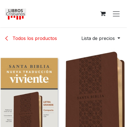
Ir al contenido
Todos los productos
Lista de precios