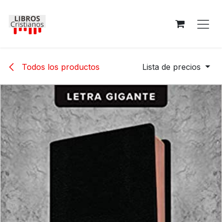
Ir al contenido
Todos los productos
Lista de precios