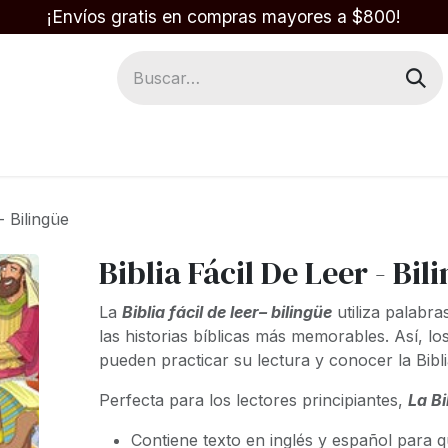
¡Envíos gratis en compras mayores a $800!
Regalos
Respuestas en la Biblia
- Bilingüe
Biblia Fácil De Leer - Bil
La
Biblia fácil de leer
– bilingüe
utiliza palabra
las historias bíblicas más memorables. Así, lo
pueden practicar su lectura y conocer la Bibl
Perfecta para los lectores principiantes,
La
Bi
Contiene texto en inglés y español para q