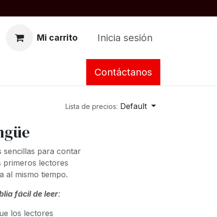
Inicia sesión
Mi carrito
Contáctanos
Default
Lista de precios:
ingüe
s sencillas para contar
s primeros lectores
ia al mismo tiempo.
blia fácil
de leer
:
ue los lectores