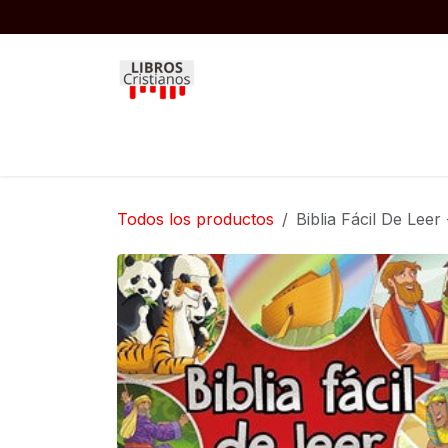
Ir al contenido
Inicio
Biblias
Libros
Niños
Todos los productos
Biblia Fácil De Leer 