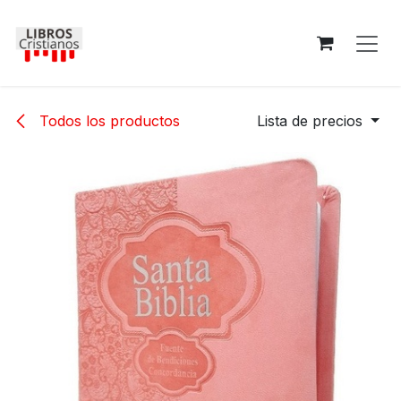
Ir al contenido
Todos los productos
Lista de precios