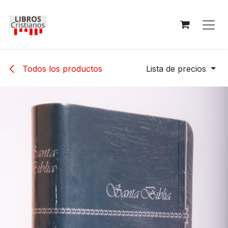
Ir al contenido
Todos los productos
Lista de precios