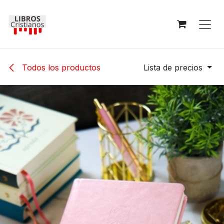
Ir al contenido
Todos los productos
Lista de precios