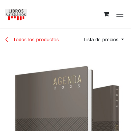
Ir al contenido
Todos los productos
Lista de precios