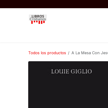
Ir al contenido
Inicio
Biblias
Libros
Niños
Todos los productos
A La Mesa Con Jes