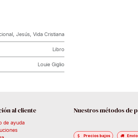
ional
,
Jesús
,
Vida Cristiana
Libro
Louie Giglio
ión al cliente
Nuestros métodos de 
o de ayuda
uciones
Precios bajos
Envío
ga