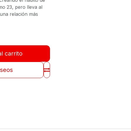
 creando el hábito de
lmo 23, pero lleva al
r una relación más
l carrito
eseos