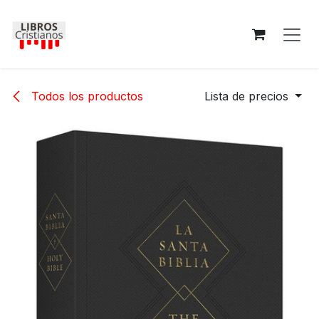
Ir al contenido
Todos los productos
Lista de precios