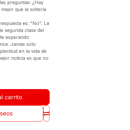
las preguntas:
¿Hay
 mejor que la soltería
espuesta es: "No". La
de segunda clase del
rte esperando
ence.
Jamás solo
plenitud en la vida de
ejor noticia es que no
l carrito
eseos